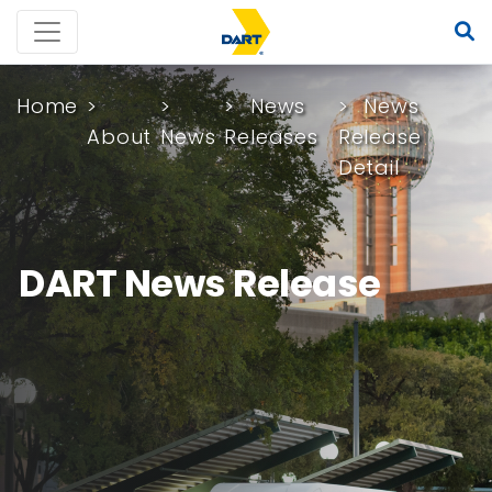
Home
News
News
About
News
Releases
Release
Detail
DART News Release